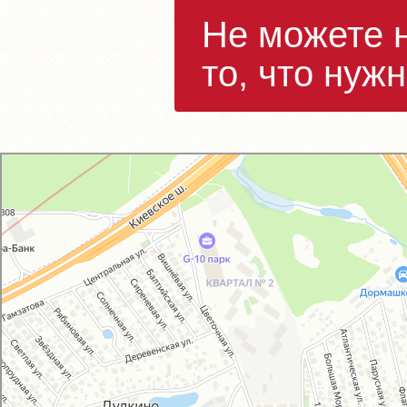
Не можете 
то, что нуж
GM-City&VAG-Repair
Автосервис, автотехцентр в Москве
Магазин автозапчастей и автотоваров в Москве