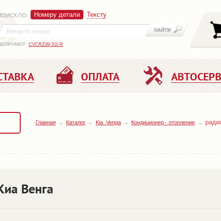
Номеру детали
Тексту
ПОИСК ПО
:
НАПРИМЕР:
CVCRZ09-311-R
СТАВКА
ОПЛАТА
АВТОСЕР
ради
Главная
Каталог
Kia_Venga
Кондиционер - отопление
Киа Венга