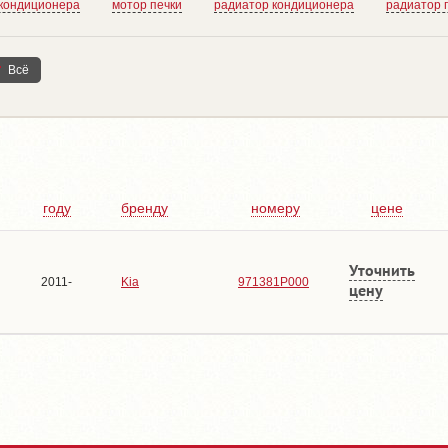
 кондиционера
мотор печки
радиатор кондиционера
радиатор 
Всё
году
бренду
номеру
цене
Уточнить
2011-
Kia
971381P000
цену