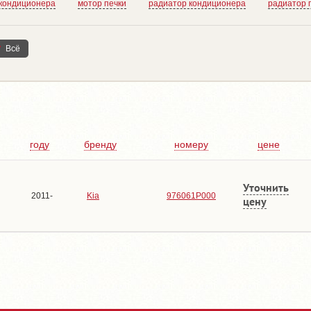
 кондиционера
мотор печки
радиатор кондиционера
радиатор 
Всё
году
бренду
номеру
цене
Уточнить
2011-
Kia
976061P000
цену