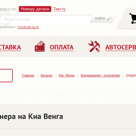
Номеру детали
Тексту
ПОИСК ПО
:
НАПРИМЕР:
CVCRZ09-311-R
СТАВКА
ОПЛАТА
АВТОСЕР
ради
Главная
Каталог
Kia_Venga
Кондиционер - отопление
нера на Киа Венга