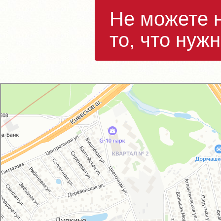
Не можете 
то, что нуж
GM-City&VAG-Repair
Автосервис, автотехцентр в Москве
Магазин автозапчастей и автотоваров в Москве