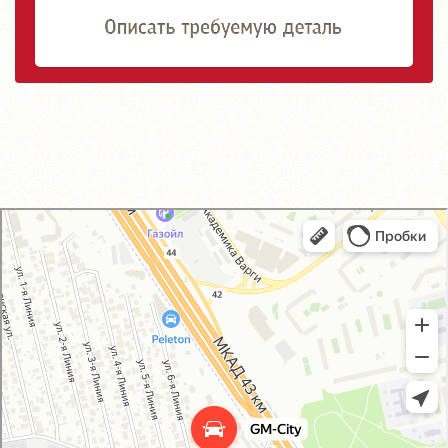
GM-City&VAG-Repair
Автосервис, автотехцентр в Москве
Магазин автозапчастей и автотоваров в Москве