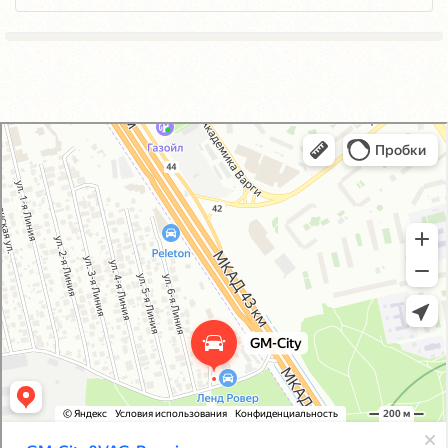
GM-City&VAG-Repair
Автосервис, автотехцентр в Москве
Магазин автозапчастей и автотоваров в Москве