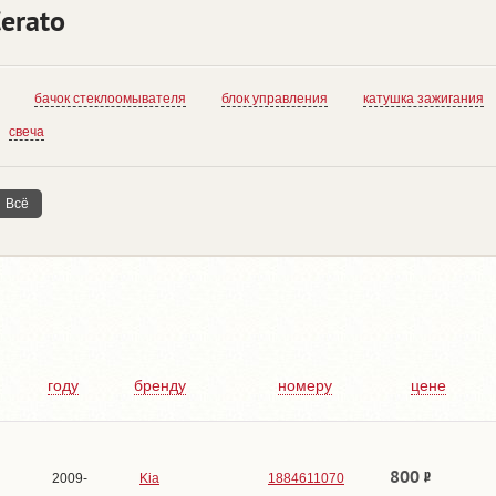
erato
бачок стеклоомывателя
блок управления
катушка зажигания
свеча
Всё
году
бренду
номеру
цене
800
2009-
Kia
1884611070