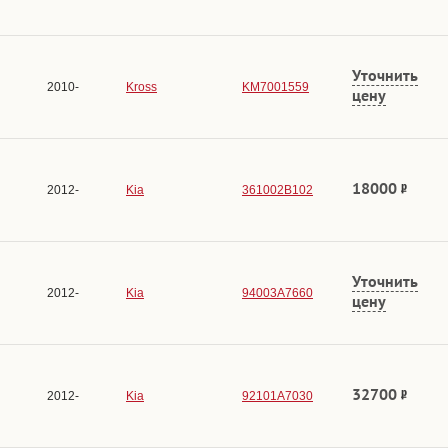
Уточнить
2010-
Kross
KM7001559
цену
18000
2012-
Kia
361002B102
Уточнить
2012-
Kia
94003A7660
цену
32700
2012-
Kia
92101A7030