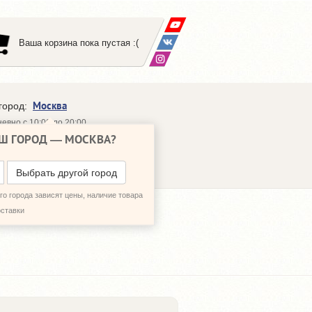
Ваша корзина пока пустая :(
Москва
город:
евно с 10:00 до 20:00
Ш ГОРОД —
МОСКВА
?
648-64-30
95)
648-64-20
95)
ЗВОНИТЬ МНЕ
Выбрать другой город
о города зависят цены, наличие товара
оставки