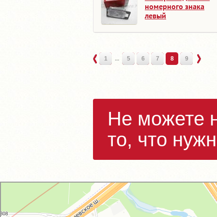
номерного знака
левый
1
...
5
6
7
8
9
Не можете 
то, что нуж
GM-City&VAG-Repair
Автосервис, автотехцентр в Москве
Магазин автозапчастей и автотоваров в Москве