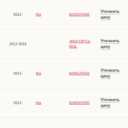
Уточнить
2012-
Kia
92102A7030
цену
Уточнить
JH03-CRT13-
2012-2016
цену
003L
Уточнить
2012-
Kia
92401A7010
цену
Уточнить
2012-
Kia
92403A7020
цену