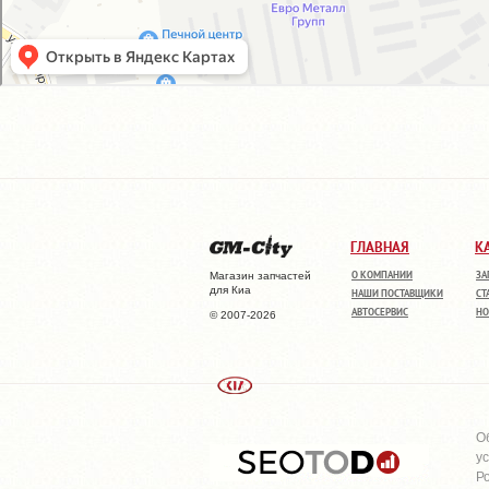
ГЛАВНАЯ
К
О КОМПАНИИ
ЗА
Магазин запчастей
для Киа
НАШИ ПОСТАВЩИКИ
СТ
АВТОСЕРВИС
НО
© 2007-2026
О
у
Р