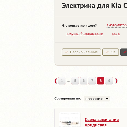
Электрика для Kia C
аккумулятор
Что конкретно ищете?
подушка безопасности
реле
Неоригинальные
Kia
1
...
5
6
7
8
9
названию
Сортировать по:
Свеча зажигания
иридиевая