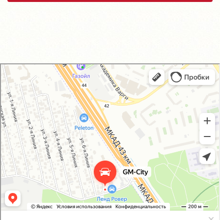
GM-City&VAG-Repair
Автосервис, автотехцентр в Москве
Магазин автозапчастей и автотоваров в Москве