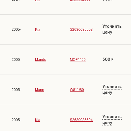
Уточнить
2005-
Kia
S2630035503
цену
300
2005-
Mando
MOF4459
Уточнить
2005-
Mann
W811/80
цену
Уточнить
2005-
Kia
S2630035504
цену