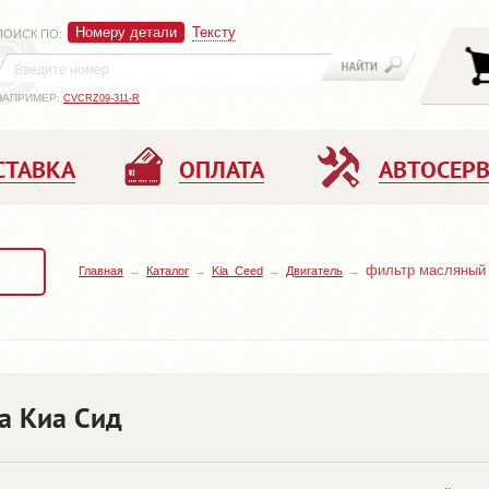
Номеру детали
Тексту
ПОИСК ПО
:
НАПРИМЕР:
CVCRZ09-311-R
СТАВКА
ОПЛАТА
АВТОСЕР
фильтр масляный
Главная
Каталог
Kia_Ceed
Двигатель
а Киа Сид