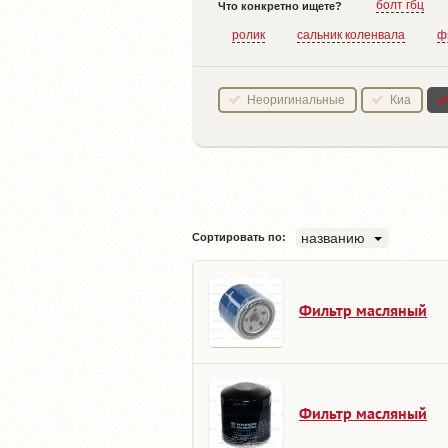
болт гбц
Что конкретно ищете?
ролик
сальник коленвала
ф
Неоригинальные
Киа
названию
Сортировать по:
Фильтр масляный
Фильтр масляный