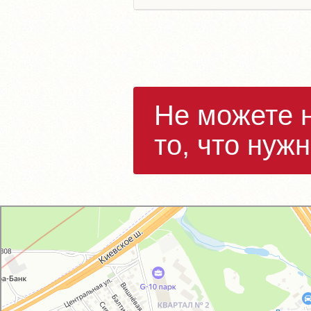
Не можете 
то, что нуж
GM-City&VAG-Repair
Автосервис, автотехцентр в Москве
Магазин автозапчастей и автотоваров в Москве