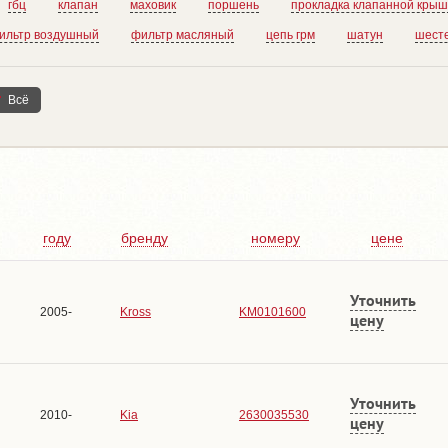
гбц
клапан
маховик
поршень
прокладка клапанной крыш
ильтр воздушный
фильтр масляный
цепь грм
шатун
шест
Всё
году
бренду
номеру
цене
Уточнить
2005-
Kross
KM0101600
цену
Уточнить
2010-
Kia
2630035530
цену