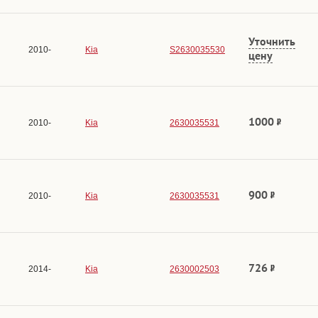
Уточнить
2010-
Kia
S2630035530
цену
1000
2010-
Kia
2630035531
900
2010-
Kia
2630035531
726
2014-
Kia
2630002503