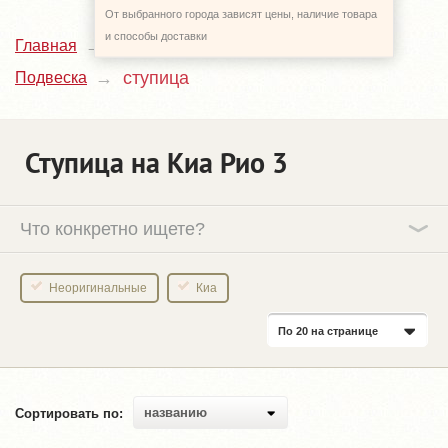
От выбранного города зависят цены, наличие товара
и способы доставки
Главная
Каталог
Kia Rio
3_UB
ступица
Подвеска
Ступица на Киа Рио 3
Что конкретно ищете?
Неоригинальные
Киа
По 20 на странице
названию
Сортировать по: