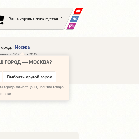
Ваша корзина пока пустая :(
Москва
город:
евно с 10:00 до 20:00
Ш ГОРОД —
МОСКВА
?
648-64-30
95)
648-64-20
95)
ЗВОНИТЬ МНЕ
Выбрать другой город
о города зависят цены, наличие товара
оставки