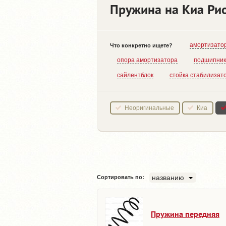
Пружина на Киа Ри
амортизато
Что конкретно ищете?
опора амортизатора
подшипник
сайлентблок
стойка стабилизат
Неоригинальные
Киа
названию
Сортировать по:
Пружина передняя