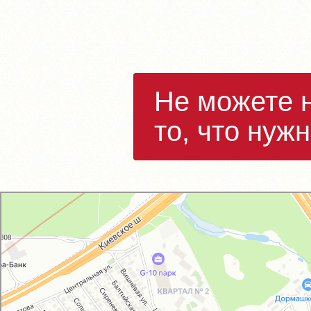
Не можете 
то, что нуж
GM-City&VAG-Repair
Автосервис, автотехцентр в Москве
Магазин автозапчастей и автотоваров в Москве