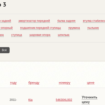
о 3
р задний
амортизатор передний
балка задняя
втулка стабили
 опорный
подшипник передней ступицы
пружина
пыльник
ора
ступица
шаровая опора
шпилька
Всё
году
бренду
номеру
цене
Уточнить
2011-
Kia
546304L002
цену