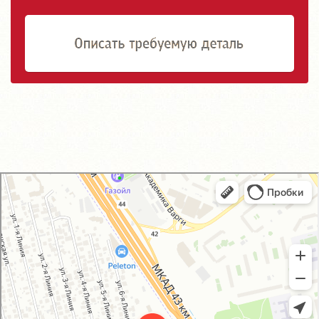
GM-City&VAG-Repair
Автосервис, автотехцентр в Москве
Магазин автозапчастей и автотоваров в Москве