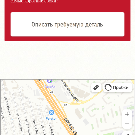
самые короткие сроки!
GM-City&VAG-Repair
Автосервис, автотехцентр в Москве
Магазин автозапчастей и автотоваров в Москве