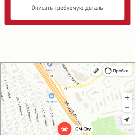
GM-City&VAG-Repair
Автосервис, автотехцентр в Москве
Магазин автозапчастей и автотоваров в Москве