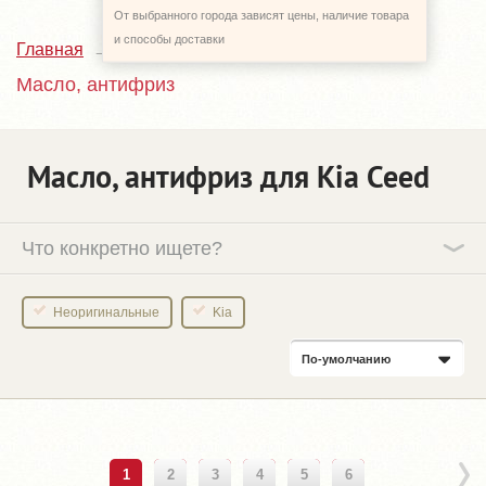
От выбранного города зависят цены, наличие товара
и способы доставки
Главная
Каталог
Kia Ceed
Масло, антифриз
Масло, антифриз для Kia Ceed
Что конкретно ищете?
Неоригинальные
Kia
По-умолчанию
1
2
3
4
5
6