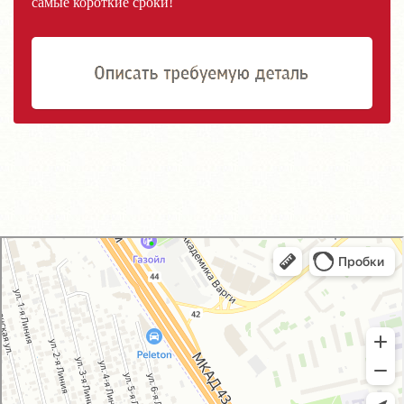
самые короткие сроки!
GM-City&VAG-Repair
Автосервис, автотехцентр в Москве
Магазин автозапчастей и автотоваров в Москве