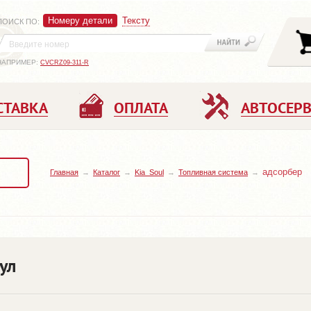
Номеру детали
Тексту
ПОИСК ПО
:
НАПРИМЕР:
CVCRZ09-311-R
СТАВКА
ОПЛАТА
АВТОСЕР
адсорбер
Главная
Каталог
Kia_Soul
Топливная система
ул