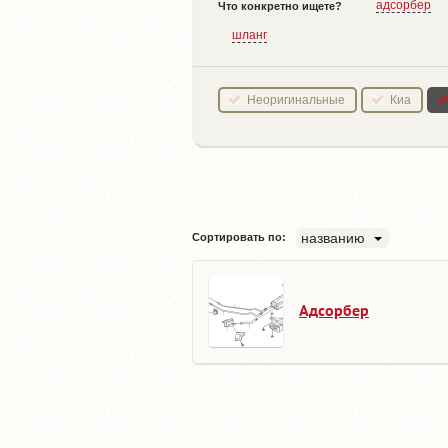
адсорбер
Что конкретно ищете?
шланг
Неоригинальные
Киа
названию
Сортировать по:
Адсорбер