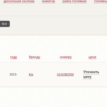
дроссельная заслонка
инжектор
рампа топливная
топливны
Всё
году
бренду
номеру
цене
Уточнить
2013-
Kia
31410B2000
цену