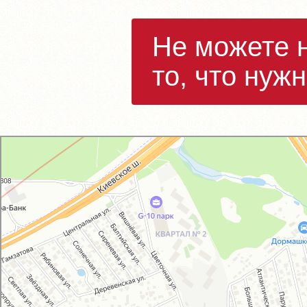
Не можете 
то, что нуж
GM-City&VAG-Repair
Автосервис, автотехцентр в Москве
Магазин автозапчастей и автотоваров в Москве