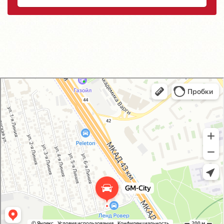
GM-City&VAG-Repair
Автосервис, автотехцентр в Москве
Магазин автозапчастей и автотоваров в Москве