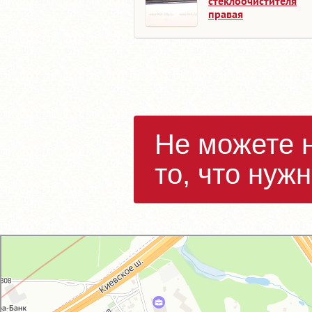
стеклоочистителя
правая
Не можете 
то, что нуж
GM-City&VAG-Repair
Автосервис, автотехцентр в Москве
Магазин автозапчастей и автотоваров в Москве