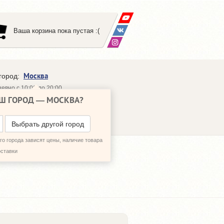
Ваша корзина пока пустая :(
Москва
город:
евно с 10:00 до 20:00
Ш ГОРОД —
МОСКВА
?
648-64-30
95)
648-64-20
95)
ЗВОНИТЬ МНЕ
Выбрать другой город
о города зависят цены, наличие товара
оставки