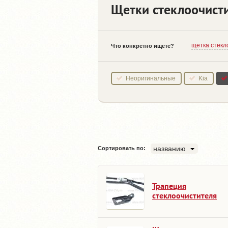
Щетки стеклоочисти
щетка стекл
Что конкретно ищете?
Неоригинальные
Kia
названию
Сортировать по:
Трапеция
стеклоочистителя