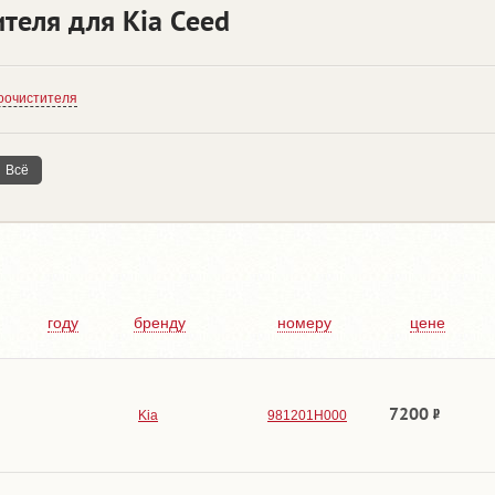
теля для Kia Ceed
оочистителя
Всё
году
бренду
номеру
цене
7200
Kia
981201H000