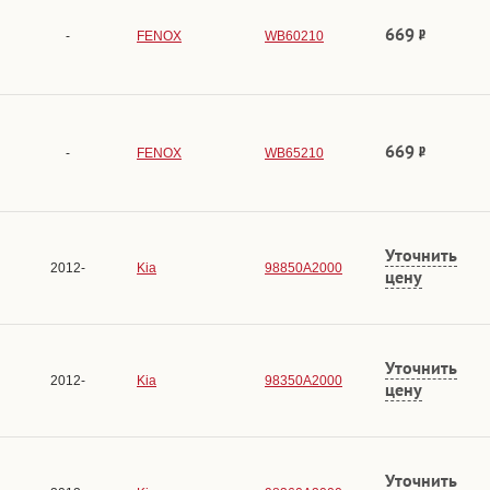
669
-
FENOX
WB60210
669
-
FENOX
WB65210
Уточнить
2012-
Kia
98850A2000
цену
Уточнить
2012-
Kia
98350A2000
цену
Уточнить