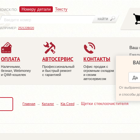
Номеру детали
Тексту
ПОИСК ПО
:
НАПРИМЕР:
252122B020
Ваш 
Ежедн
ОПЛАТА
АВТОСЕРВИС
КОНТАКТЫ
ВА
+7 (4
Наличными,
Профессиональный
Офис продаж с
+7 (4
безнал, Webmoney
и быстрый ремонт
огромным складом
и QiWI-кошелек
с гарантией
и своим
ПЕРЕ
Да
автосервисом
От выбранног
и способы д
Щетки стеклоочистителя
Главная
Каталог
Kia Ceed