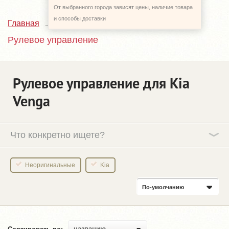
От выбранного города зависят цены, наличие товара
и способы доставки
Главная
Каталог
Kia Venga
Рулевое управление
Рулевое управление для Kia
Venga
Что конкретно ищете?
Неоригинальные
Kia
По-умолчанию
названию