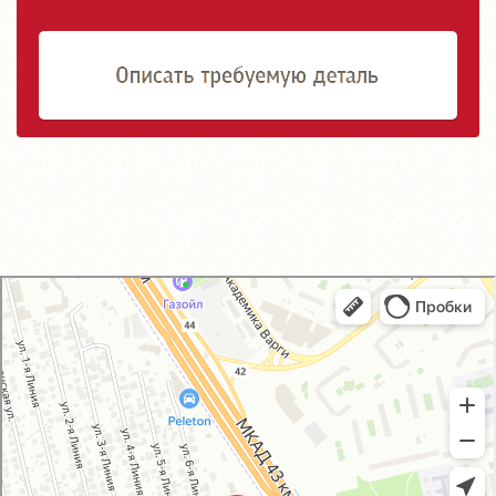
GM-City&VAG-Repair
Автосервис, автотехцентр в Москве
Магазин автозапчастей и автотоваров в Москве