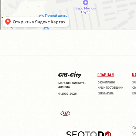
ГЛАВНАЯ
К
О КОМПАНИИ
ЗА
Магазин запчастей
для Киа
НАШИ ПОСТАВЩИКИ
СТ
АВТОСЕРВИС
НО
© 2007-2026
О
у