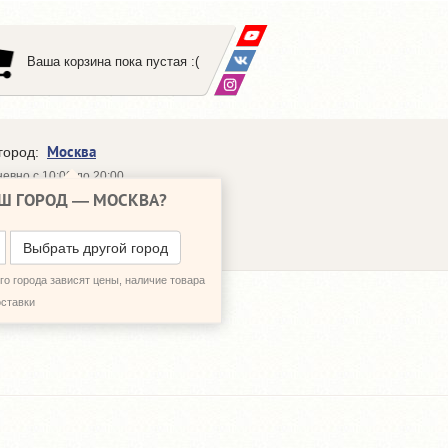
Ваша корзина пока пустая :(
Москва
город:
евно с 10:00 до 20:00
Ш ГОРОД —
МОСКВА
?
648-64-30
95)
648-64-20
95)
ЗВОНИТЬ МНЕ
Выбрать другой город
о города зависят цены, наличие товара
оставки