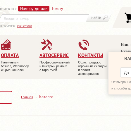
Номеру детали
Тексту
ПОИСК ПО
:
НАПРИМЕР:
252122B020
Ваш 
Ежедн
ОПЛАТА
АВТОСЕРВИС
КОНТАКТЫ
ВА
+7 (4
Наличными,
Профессиональный
Офис продаж с
+7 (4
безнал, Webmoney
и быстрый ремонт
огромным складом
и QiWI-кошелек
с гарантией
и своим
ПЕРЕ
Да
автосервисом
От выбранног
и способы д
Каталог
Главная