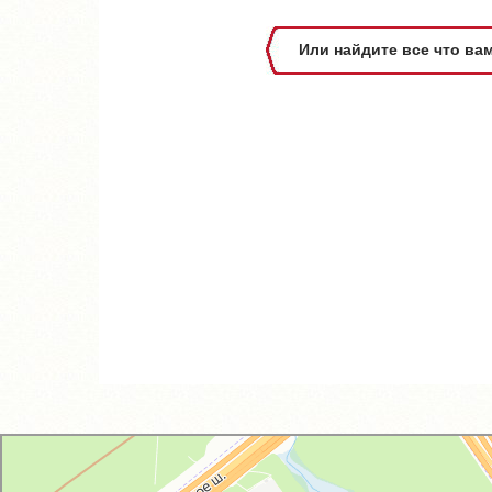
Или найдите все что ва
GM-City&VAG-Repair
Автосервис, автотехцентр в Москве
Магазин автозапчастей и автотоваров в Москве