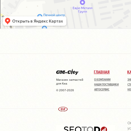
ГЛАВНАЯ
К
О КОМПАНИИ
ЗА
Магазин запчастей
для Киа
НАШИ ПОСТАВЩИКИ
СТ
АВТОСЕРВИС
НО
© 2007-2026
О
у