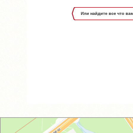
Или найдите все что ва
GM-City&VAG-Repair
Автосервис, автотехцентр в Москве
Магазин автозапчастей и автотоваров в Москве