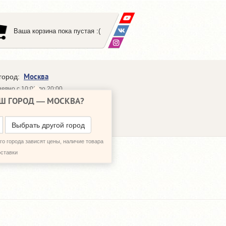
Ваша корзина пока пустая :(
Москва
город:
евно с 10:00 до 20:00
Ш ГОРОД —
МОСКВА
?
648-64-30
95)
648-64-20
95)
ЗВОНИТЬ МНЕ
Выбрать другой город
о города зависят цены, наличие товара
оставки