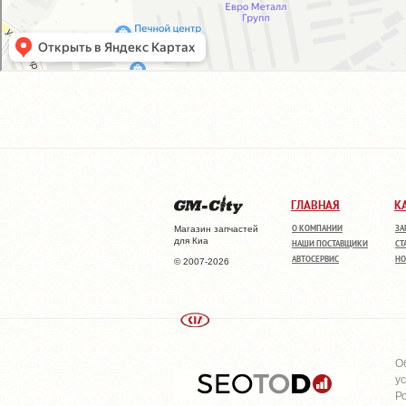
ГЛАВНАЯ
К
О КОМПАНИИ
ЗА
Магазин запчастей
для Киа
НАШИ ПОСТАВЩИКИ
СТ
АВТОСЕРВИС
НО
© 2007-2026
О
у
Р