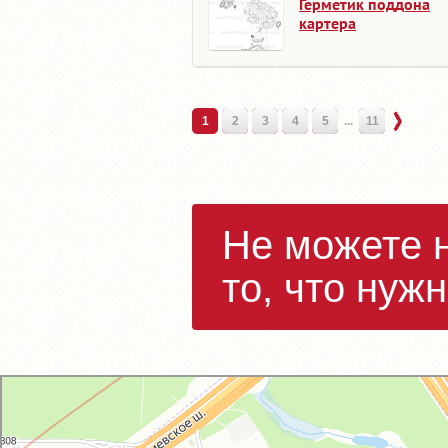
Герметик поддона
картера
1
2
3
4
5
...
11
Не можете 
то, что нуж
GM-City&VAG-Repair
Автосервис, автотехцентр в Москве
Магазин автозапчастей и автотоваров в Москве