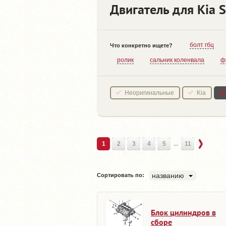
Двигатель для Kia S
болт гбц
Что конкретно ищете?
ролик
сальник коленвала
ф
Неоригинальные
Kia
1
2
3
4
5
...
11
названию
Сортировать по:
Блок цилиндров в
сборе