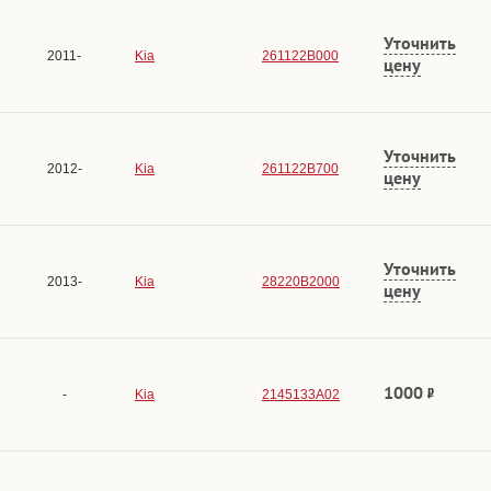
Уточнить
2011-
Kia
261122B000
цену
Уточнить
2012-
Kia
261122B700
цену
Уточнить
2013-
Kia
28220B2000
цену
1000
-
Kia
2145133A02