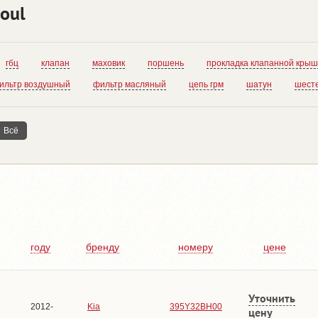
oul
гбц
клапан
маховик
поршень
прокладка клапанной крыш
ильтр воздушный
фильтр масляный
цепь грм
шатун
шест
Всё
году
бренду
номеру
цене
Уточнить
2012-
Kia
395Y32BH00
цену