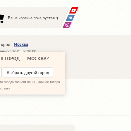
Ваша корзина пока пустая :(
Москва
город:
евно с 10:00 до 20:00
Ш ГОРОД —
МОСКВА
?
648-64-30
95)
648-64-20
95)
ЗВОНИТЬ МНЕ
Выбрать другой город
о города зависят цены, наличие товара
оставки