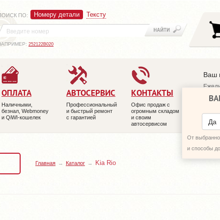
Номеру детали
Тексту
ПОИСК ПО
:
НАПРИМЕР:
252122B020
Ваш 
Ежедн
ОПЛАТА
АВТОСЕРВИС
КОНТАКТЫ
ВА
+7 (4
Наличными,
Профессиональный
Офис продаж с
+7 (4
безнал, Webmoney
и быстрый ремонт
огромным складом
и QiWI-кошелек
с гарантией
и своим
ПЕРЕ
Да
автосервисом
От выбранног
и способы д
Kia Rio
Главная
Каталог