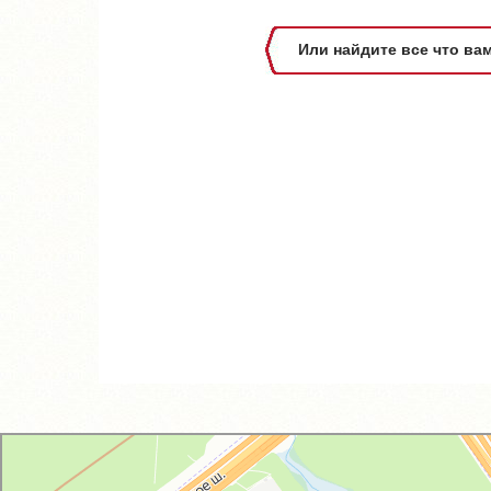
Или найдите все что ва
GM-City&VAG-Repair
Автосервис, автотехцентр в Москве
Магазин автозапчастей и автотоваров в Москве