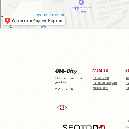
ГЛАВНАЯ
К
О КОМПАНИИ
ЗА
Магазин запчастей
для Киа
НАШИ ПОСТАВЩИКИ
СТ
АВТОСЕРВИС
НО
© 2007-2026
О
у