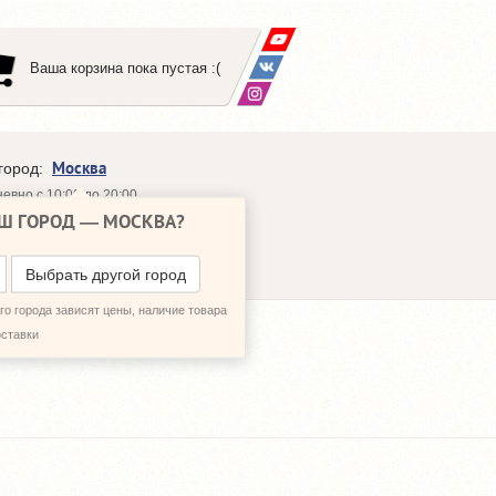
Ваша корзина пока пустая :(
Москва
город:
евно с 10:00 до 20:00
Ш ГОРОД —
МОСКВА
?
648-64-30
95)
648-64-20
95)
ЗВОНИТЬ МНЕ
Выбрать другой город
о города зависят цены, наличие товара
оставки