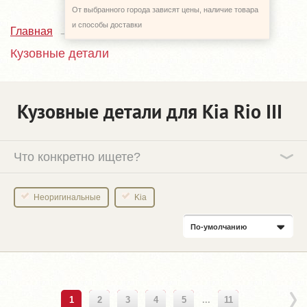
От выбранного города зависят цены, наличие товара
и способы доставки
Главная
Каталог
Kia Rio
3_UB
Кузовные детали
Кузовные детали для Kia Rio III
Что конкретно ищете?
Неоригинальные
Kia
По-умолчанию
1
2
3
4
5
...
11