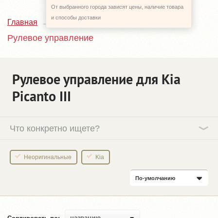
От выбранного города зависят цены, наличие товара
и способы доставки
Главная
Каталог
Kia Picanto
3_JA
Рулевое управление
Рулевое управление для Kia
Picanto III
Что конкретно ищете?
Неоригинальные
Kia
По-умолчанию
названию