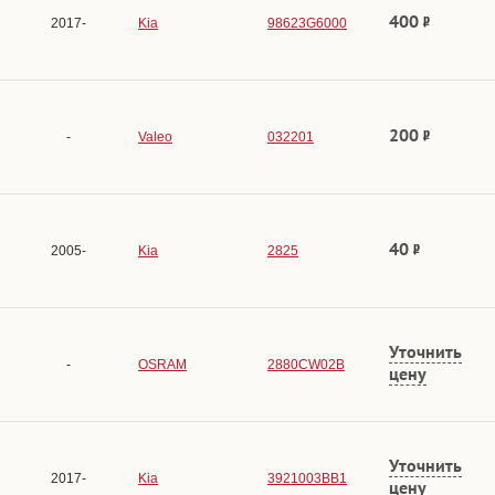
400
2017-
Kia
98623G6000
200
-
Valeo
032201
40
2005-
Kia
2825
Уточнить
-
OSRAM
2880CW02B
цену
Уточнить
2017-
Kia
3921003BB1
цену