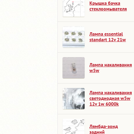
Крышка бачка
стеклоомывателя
Лампа essential
standart 12v 21w
Лампа накаливания
w5w
Лампа накаливания
светодиодная w5w
12v 1w 6000k
Лямбда-зонд
задний