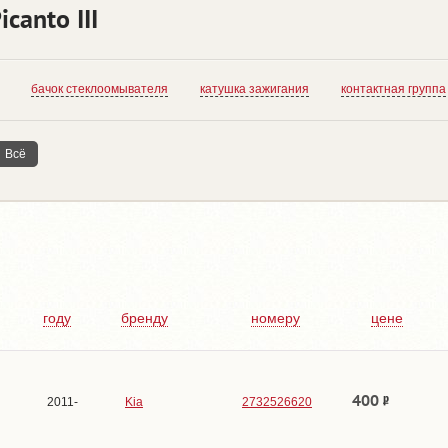
canto III
бачок стеклоомывателя
катушка зажигания
контактная группа
Всё
году
бренду
номеру
цене
400
2011-
Kia
2732526620