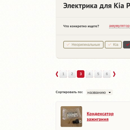
Электрика для Kia Pi
аккумулятор
Что конкретно ищете?
Неоригинальные
Kia
1
2
3
4
5
6
названию
Сортировать по:
Конденсатор
зажигания