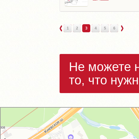
1
2
3
4
5
6
Не можете 
то, что нуж
GM-City&VAG-Repair
Автосервис, автотехцентр в Москве
Магазин автозапчастей и автотоваров в Москве