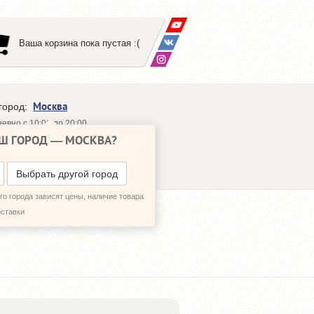
Ваша корзина пока пустая :(
Москва
город:
евно с 10:00 до 20:00
Ш ГОРОД —
МОСКВА
?
648-64-30
95)
648-64-20
95)
ЗВОНИТЬ МНЕ
Выбрать другой город
о города зависят цены, наличие товара
оставки