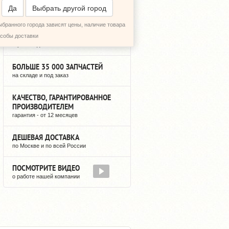
ПЕРЕЗВОНИТЬ МНЕ
Да
Выбрать другой город
ыбранного города зависят цены, наличие товара
БОЛЬШЕ 7 ЛЕТ НА РЫНКЕ
особы доставки
гарантия доставки после оплаты
БОЛЬШЕ 35 000 ЗАПЧАСТЕЙ
на складе и под заказ
КАЧЕСТВО, ГАРАНТИРОВАННОЕ
ПРОИЗВОДИТЕЛЕМ
гарантия - от 12 месяцев
ДЕШЕВАЯ ДОСТАВКА
по Москве и по всей России
ПОСМОТРИТЕ ВИДЕО
о работе нашей компании