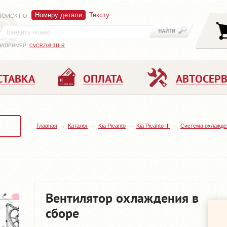
Номеру детали
Тексту
ПОИСК ПО
:
НАПРИМЕР:
CVCRZ09-311-R
СТАВКА
ОПЛАТА
АВТОСЕР
Главная
Каталог
Kia Picanto
Kia Picanto III
Система охлажде
Вентилятор охлаждения в
сборе