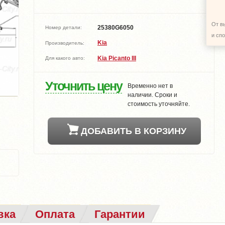
От в
25380G6050
Номер детали:
и сп
Kia
Производитель:
Kia Picanto III
Для какого авто:
Уточнить цену
Временно нет в
наличии. Сроки и
стоимость уточняйте.
ДОБАВИТЬ В КОРЗИНУ
вка
Оплата
Гарантии