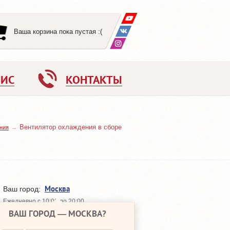
Ваша корзина пока пустая :(
ВИС
КОНТАКТЫ
Вентилятор охлаждения в сборе
ния
Москва
Ваш город:
Ежедневно с 10:00 до 20:00
ВАШ ГОРОД —
МОСКВА
?
648-64-30
+7 (495)
648-64-20
+7 (495)