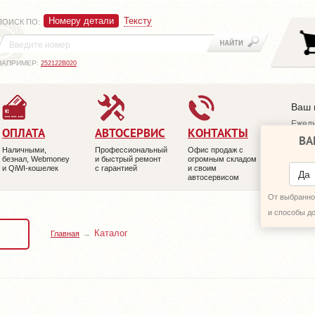
Номеру детали
Тексту
ПОИСК ПО
:
НАПРИМЕР:
252122B020
Ваш 
Ежедн
ОПЛАТА
АВТОСЕРВИС
КОНТАКТЫ
ВА
+7 (4
Наличными,
Профессиональный
Офис продаж с
+7 (4
безнал, Webmoney
и быстрый ремонт
огромным складом
и QiWI-кошелек
с гарантией
и своим
ПЕРЕ
Да
автосервисом
От выбранног
и способы д
Каталог
Главная