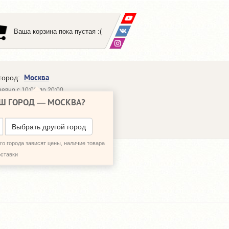
Ваша корзина пока пустая :(
Москва
город:
евно с 10:00 до 20:00
Ш ГОРОД —
МОСКВА
?
648-64-30
95)
648-64-20
95)
ЗВОНИТЬ МНЕ
Выбрать другой город
о города зависят цены, наличие товара
оставки