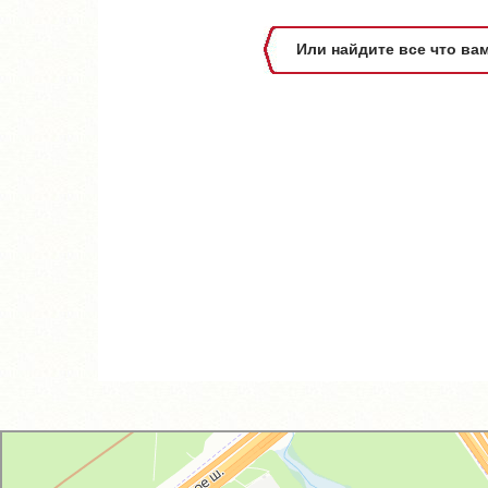
Или найдите все что ва
GM-City&VAG-Repair
Автосервис, автотехцентр в Москве
Магазин автозапчастей и автотоваров в Москве