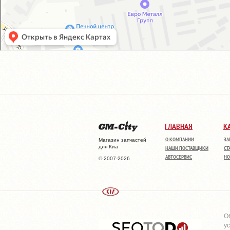
ГЛАВНАЯ
К
О КОМПАНИИ
ЗА
Магазин запчастей
для Киа
НАШИ ПОСТАВЩИКИ
СТ
АВТОСЕРВИС
НО
© 2007-2026
О
у