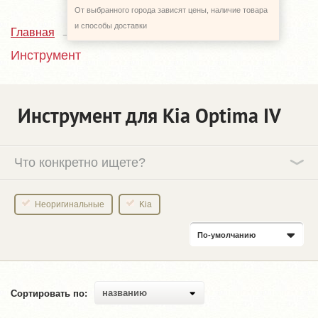
От выбранного города зависят цены, наличие товара
и способы доставки
Главная
Каталог
Kia Optima
4_JF
Инструмент
Инструмент для Kia Optima IV
Что конкретно ищете?
Неоригинальные
Kia
По-умолчанию
названию
Сортировать по: