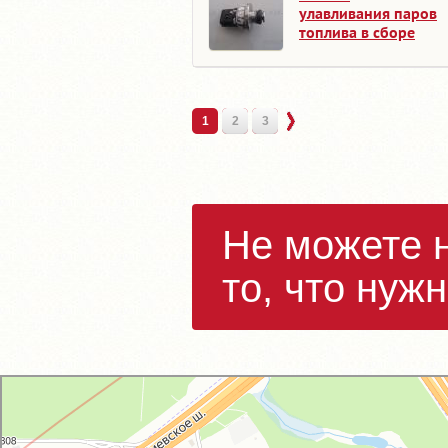
улавливания паров
топлива в сборе
1
2
3
Не можете 
то, что нуж
GM-City&VAG-Repair
Автосервис, автотехцентр в Москве
Магазин автозапчастей и автотоваров в Москве