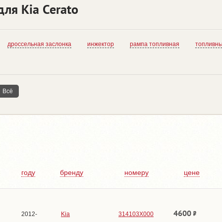
для Kia Cerato
дроссельная заслонка
инжектор
рампа топливная
топливны
Всё
году
бренду
номеру
цене
4600
2012-
Kia
314103X000