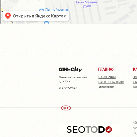
ГЛАВНАЯ
К
О КОМПАНИИ
ЗА
Магазин запчастей
для Киа
НАШИ ПОСТАВЩИКИ
СТ
АВТОСЕРВИС
НО
© 2007-2026
О
у
Р