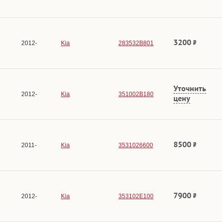
3200
2012-
Kia
283532B801
Уточнить
2012-
Kia
351002B180
цену
8500
2011-
Kia
3531026600
7900
2012-
Kia
353102E100