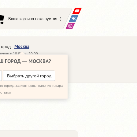
Ваша корзина пока пустая :(
Москва
город:
евно с 10:00 до 20:00
Ш ГОРОД —
МОСКВА
?
648-64-30
95)
648-64-20
95)
ЗВОНИТЬ МНЕ
Выбрать другой город
о города зависят цены, наличие товара
оставки