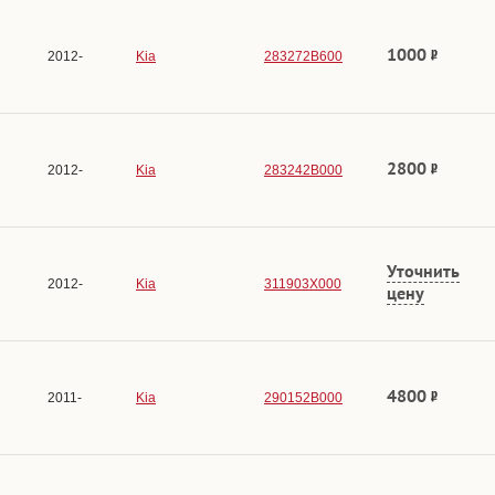
1000
2012-
Kia
283272B600
2800
2012-
Kia
283242B000
Уточнить
2012-
Kia
311903X000
цену
4800
2011-
Kia
290152B000