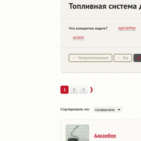
Топливная система 
адсорбер
Что конкретно ищете?
шланг
Неоригинальные
Kia
1
2
3
названию
Сортировать по:
Адсорбер