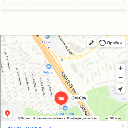
GM-City&VAG-Repair
Автосервис, автотехцентр в Москве
Магазин автозапчастей и автотоваров в Москве