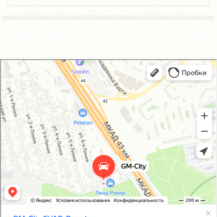
GM-City&VAG-Repair
Автосервис, автотехцентр в Москве
Магазин автозапчастей и автотоваров в Москве