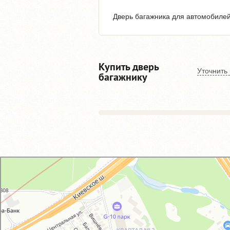
Дверь багажника для автомобилей 
Купить дверь
Уточнить
багажнику
GM-City&VAG-Repair
Автосервис, автотехцентр в Москве
Магазин автозапчастей и автотоваров в Москве