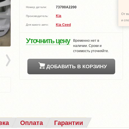
73700A2200
Номер детали:
От в
Kia
Производитель:
и сп
Kia Ceed
Для какого авто:
Уточнить цену
Временно нет в
наличии. Сроки и
стоимость уточняйте.
ДОБАВИТЬ В КОРЗИНУ
вка
Оплата
Гарантии