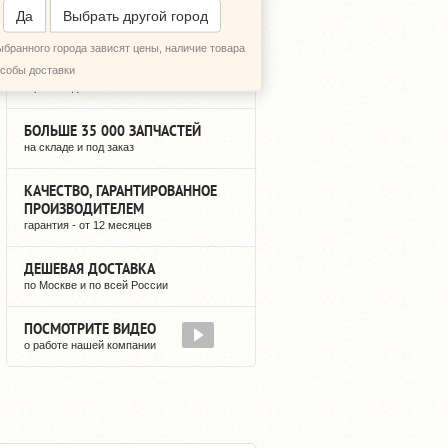
ПЕРЕЗВОНИТЬ МНЕ
Да
Выбрать другой город
ыбранного города зависят цены, наличие товара
БОЛЬШЕ 7 ЛЕТ НА РЫНКЕ
особы доставки
гарантия доставки после оплаты
БОЛЬШЕ 35 000 ЗАПЧАСТЕЙ
на складе и под заказ
КАЧЕСТВО, ГАРАНТИРОВАННОЕ
ПРОИЗВОДИТЕЛЕМ
гарантия - от 12 месяцев
ДЕШЕВАЯ ДОСТАВКА
по Москве и по всей России
ПОСМОТРИТЕ ВИДЕО
о работе нашей компании