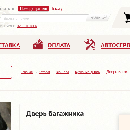
Номеру детали
Тексту
ПОИСК ПО
:
НАПРИМЕР:
CVCRZ09-311-R
СТАВКА
ОПЛАТА
АВТОСЕР
Дверь багаж
Главная
Каталог
Kia Ceed
Кузовные детали
Дверь багажника