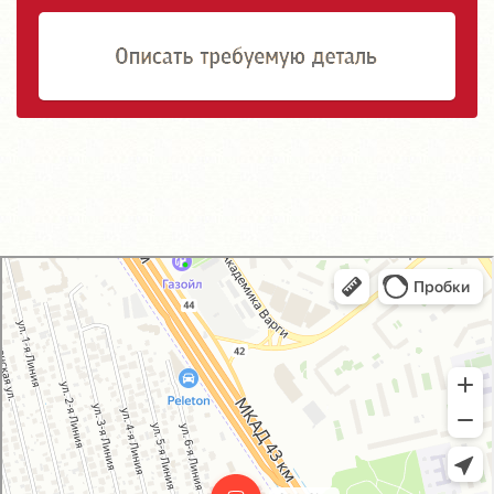
GM-City&VAG-Repair
Автосервис, автотехцентр в Москве
Магазин автозапчастей и автотоваров в Москве